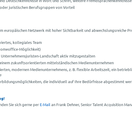
und Deutschkenntnisse in Wort und Schrift, weitere Fremdsprachenkenntnisse 
 oder juristischen Berufsgruppen von Vorteil
nem europäischen Netzwerk mit hoher Sichtbarkeit und abwechslungsreiche Pro
viertes, kollegiales Team
Homeoffice-Möglichkeit)
r Unternehmensjuristen-Landschaft aktiv mitzugestalten
in einem zukunftsorientierten mittelständischen Medienunternehmen
erten, modernen Medienunternehmens, z. B. flexible Arbeitszeit, ein betri
e
erbildungsmöglichkeiten, die individuell auf Ihre Bedürfnisse abgestimmt we
ng!
nden Sie sich gerne per
E-Mail
an Frank Dehner, Senior Talent Acquisition Ma