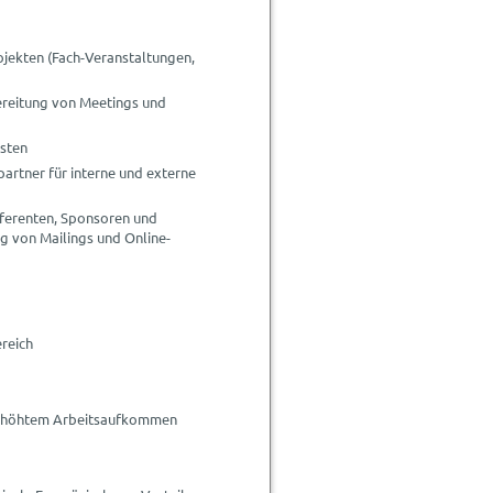
jekten (Fach-Veranstaltungen,
ereitung von Meetings und
isten
artner für interne und externe
ferenten, Sponsoren und
g von Mailings und Online-
ereich
i erhöhtem Arbeitsaufkommen