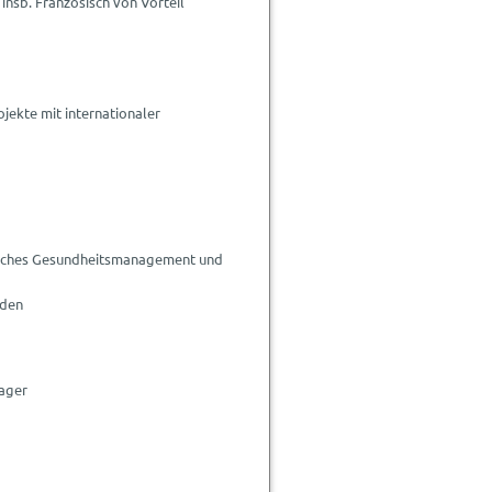
insb. Französisch von Vorteil
jekte mit internationaler
ebliches Gesundheitsmanagement und
rden
nager