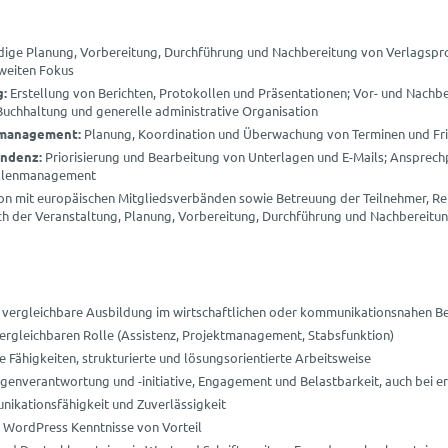
dige Planung, Vorbereitung, Durchführung und Nachbereitung von Verlagspro
aweiten Fokus
g:
Erstellung von Berichten, Protokollen und Präsentationen; Vor- und Nachb
Buchhaltung und generelle administrative Organisation
rmanagement:
Planung, Koordination und Überwachung von Terminen und Fr
ndenz:
Priorisierung und Bearbeitung von Unterlagen und E-Mails; Ansprechp
stellenmanagement
n mit europäischen Mitgliedsverbänden sowie Betreuung der Teilnehmer, Re
ch der Veranstaltung, Planung, Vorbereitung, Durchführung und Nachbereitun
vergleichbare Ausbildung im wirtschaftlichen oder kommunikationsnahen B
 vergleichbaren Rolle (Assistenz, Projektmanagement, Stabsfunktion)
 Fähigkeiten, strukturierte und lösungsorientierte Arbeitsweise
igenverantwortung und -initiative, Engagement und Belastbarkeit, auch be
nikationsfähigkeit und Zuverlässigkeit
, WordPress Kenntnisse von Vorteil